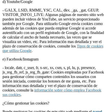
d) Youtube/Google
- GALX, LSID, RMME, YSC, CAL, dkv, _ga, _gat, GEUP,
VISITOR_INFO1_LIVE: Algunas páginas de nuestro sitio web
pueden incluir videos de YouTube, un servicio proporcionado
también por Google. Para utilizarlo Google envía cookies como
además de las cookies que pueda emplear Google si accede
autentificado con un perfil registrado de Google, con la finalidad
de calcular el ancho de banda necesario, las veces que se
visualiza un video, etc. Para información mas detallada y ver el
plazo de conservación de cookies, consulte los
Tipos de cookies
que utiliza Google
.
e) Facebook/Instagram
- locale, datr, c_user, fr, x-src, xs, csm, s, pl, lu, p, presence,
js_reg_fb_ref, js_reg_fb_gate: Cookies empleadas por Facebook
para gestionar cómo comparten contenidos los usuarios con
sesión iniciada, controlar los botones de me gusta, etc. Para
información mas detallada y ver el plazo de conservación de
cookies, consulte la
información sobre cómo emplea Facebook
sus cookies
.
¿Cómo gestionar las cookies?
Puede gestionar las cookies de este sitio web mediante el
panel