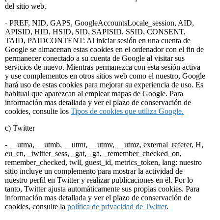
del sitio web.
- PREF, NID, GAPS, GoogleAccountsLocale_session, AID,
APISID, HID, HSID, SID, SAPISID, SSID, CONSENT,
TAID, PAIDCONTENT: Al iniciar sesión en una cuenta de
Google se almacenan estas cookies en el ordenador con el fin de
permanecer conectado a su cuenta de Google al visitar sus
servicios de nuevo. Mientras permanezca con esta sesión activa
y use complementos en otros sitios web como el nuestro, Google
hará uso de estas cookies para mejorar su experiencia de uso. Es
habitual que aparezcan al emplear mapas de Google. Para
información mas detallada y ver el plazo de conservación de
cookies, consulte los
Tipos de cookies que utiliza Google.
c) Twitter
- __utma, __utmb, __utmt, __utmv, __utmz, external_referer, H,
eu_cn, _twitter_sess, _gat, _ga, _remember_checked_on,
remember_checked, twll, guest_id, metrics_token, lang: nuestro
sitio incluye un complemento para mostrar la actividad de
nuestro perfil en Twitter y realizar publicaciones en él. Por lo
tanto, Twitter ajusta automáticamente sus propias cookies. Para
información mas detallada y ver el plazo de conservación de
cookies, consulte la
política de privacidad de Twitter
.